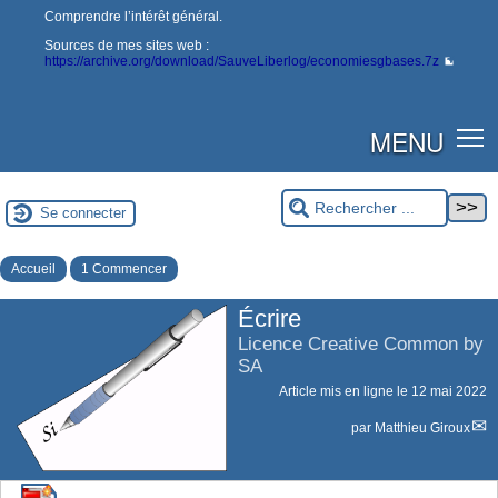
Comprendre l’intérêt général.
Sources de mes sites web :
https://archive.org/download/SauveLiberlog/economiesgbases.7z
MENU
Se connecter
Accueil
1 Commencer
Écrire
Licence Creative Common by
SA
Article mis en ligne le
12 mai 2022
par
Matthieu Giroux