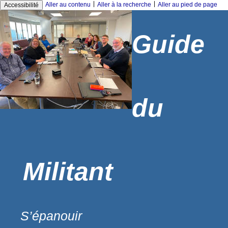
|
|
Aller au contenu
Aller à la recherche
Aller au pied de page
Accessibilité
Guide
du
Militant
S’épanouir