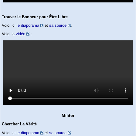
Trouver le Bonheur pour Être Libre
Voici ici
le diaporama
et
sa source
.
Voici la
vidéo
:
Militer
Chercher La Vérité
Voici ici
le diaporama
et
sa source
.