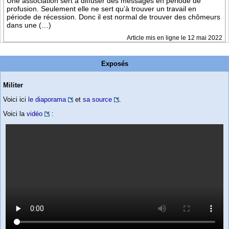
Une association sert à diffuser des messages en période de
profusion. Seulement elle ne sert qu’à trouver un travail en
période de récession. Donc il est normal de trouver des chômeurs
dans une (…)
Article mis en ligne le 12 mai 2022
Exposés
Militer
Voici ici
le diaporama
et
sa source
.
Voici la
vidéo
: