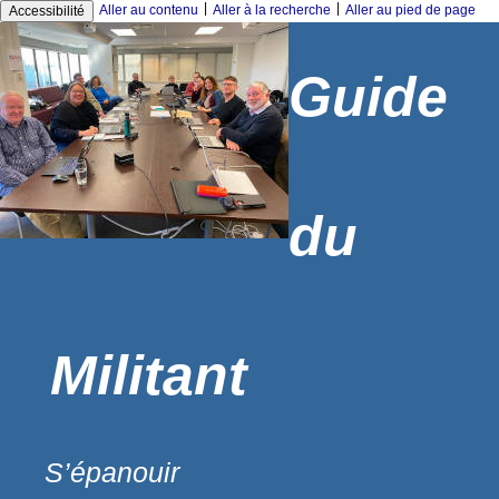
|
|
Aller au contenu
Aller à la recherche
Aller au pied de page
Accessibilité
Guide
du
Militant
S’épanouir